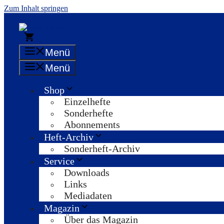
Zum Inhalt springen
0
Menü
Menü
Shop
Einzelhefte
Sonderhefte
Abonnements
Heft-Archiv
Sonderheft-Archiv
Service
Downloads
Links
Mediadaten
Magazin
Über das Magazin