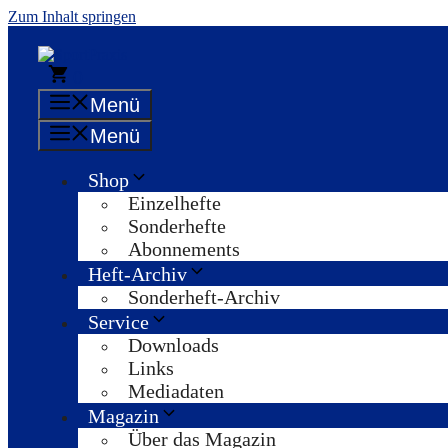
Zum Inhalt springen
0
Menü
Menü
Shop
Einzelhefte
Sonderhefte
Abonnements
Heft-Archiv
Sonderheft-Archiv
Service
Downloads
Links
Mediadaten
Magazin
Über das Magazin