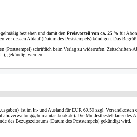
egelmäßig beziehen und damit den
Preisvorteil von ca. 25 %
für Abon
en vor dessen Ablauf (Datum des Poststempels) kündigen. Das Begrüß
en (Poststempel) schriftlich beim Verlag zu widerrufen. Zeitschrifte
ls), gekündigt werden.
sgaben) ist im In- und Ausland für EUR 69,50 zzgl. Versandkosten er
 aboverwaltung@humanitas-book.de). Die Mindestbestelldauer des Abo
r Ende des Bezugszeitraums (Datum des Poststempels) gekündigt wird.