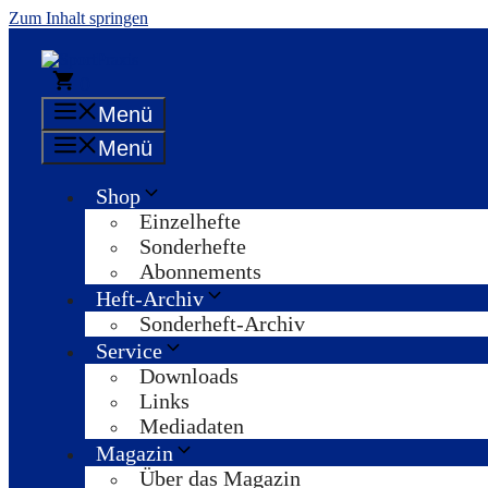
Zum Inhalt springen
0
Menü
Menü
Shop
Einzelhefte
Sonderhefte
Abonnements
Heft-Archiv
Sonderheft-Archiv
Service
Downloads
Links
Mediadaten
Magazin
Über das Magazin