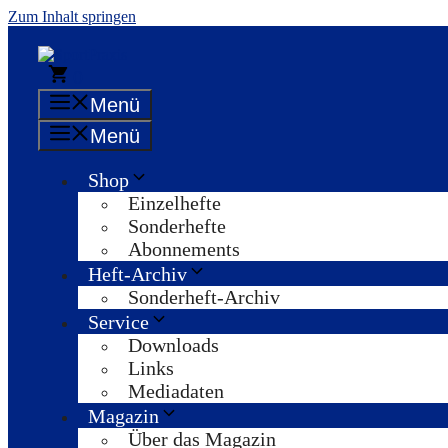
Zum Inhalt springen
0
Menü
Menü
Shop
Einzelhefte
Sonderhefte
Abonnements
Heft-Archiv
Sonderheft-Archiv
Service
Downloads
Links
Mediadaten
Magazin
Über das Magazin